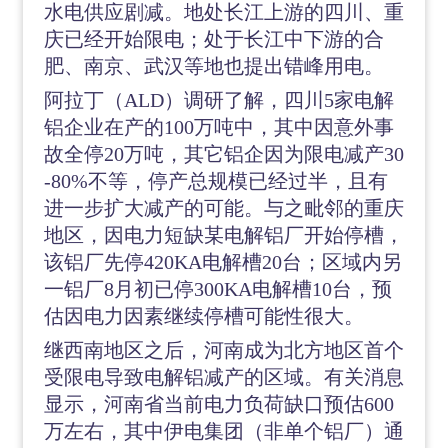
水电供应剧减。地处长江上游的四川、重
庆已经开始限电；处于长江中下游的合
肥、南京、武汉等地也提出错峰用电。
阿拉丁（
ALD）调研了解，四川5家电解
铝企业在产的100万吨中，其中因意外事
故全停20万吨，其它铝企因为限电减产30
-80%不等，停产总规模已经过半，且有
进一步扩大减产的可能。与之毗邻的重庆
地区，因电力短缺某电解铝厂开始停槽，
该铝厂先停420KA电解槽20台；区域内另
一铝厂8月初已停300KA电解槽10台，预
估因电力因素继续停槽可能性很大。
继西南地区之后，河南成为北方地区首个
受限电导致电解铝减产的区域。有关消息
显示，河南省当前电力负荷缺口预估
600
万左右，其中伊电集团（非单个铝厂）通