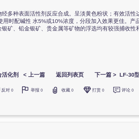
多种表面活性剂反应合成。呈淡黄色粉状；有效活性达85%~
/t；使用时配碱性 水5%或10%浓度，分段加入效果更佳
金银矿、铅金银矿、贵金属等矿物的浮选均有较强捕收性
合活化剂
< 上一篇
返回列表页
下一篇 >
LF-3
反对
举报
收藏
打赏
评论
0
0
0
0
0