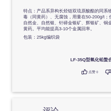
特点：产品系异构长烃链双琉原酸酯的同系物经
毒（同黄药）、无腐蚀，用量在50-200g
自然金、自然银、针碲金银矿、辉银矿、铜
黄药。平均能提高3-10个金属回率。
包装：25kg编织袋
LF-35Q型氧化铅螯
点赞
0
评论