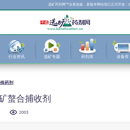
选矿药剂网™全新改版，新版本网站现已正式开放；感谢新
行业资讯
选矿专题
药剂库
设备库
特殊药剂
金银矿螯合捕收剂
2003