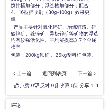
搅拌桶加部分，浮选槽加部分；配合-
4、16型捕收剂（30g-100g）效果更
佳。
产品主要针对氧化锌矿、冶炼锌渣、硅
酸锌矿、菱锌矿、异极锌矿等矿物的浮选
均有较强活化性。平均能提高3-7个金属
收率。
包装：200kg铁桶,、25kg塑料桶包装。
< 上一篇
返回列表页
下一篇 >
点赞
0
反对
0
收藏
0
分享
111
评论