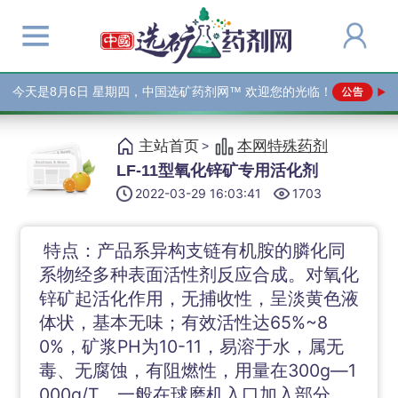
今天是
8月6日 星期四，中国选矿药剂网™ 欢迎您的光临！
主站首页
本网特殊药剂
>
LF-11型氧化锌矿专用活化剂
2022-03-29 16:03:41
1703
特点：产品系异构支链有机胺的膦化同
系物经多种表面活性剂反应合成。对氧化
锌矿起活化作用，无捕收性，呈淡黄色液
体状，基本无味；有效活性达65%~8
0%，矿浆PH为10-11，易溶于水，属无
毒、无腐蚀，有阻燃性，用量在300g—1
000g/T，一般在球磨机入口加入部分，