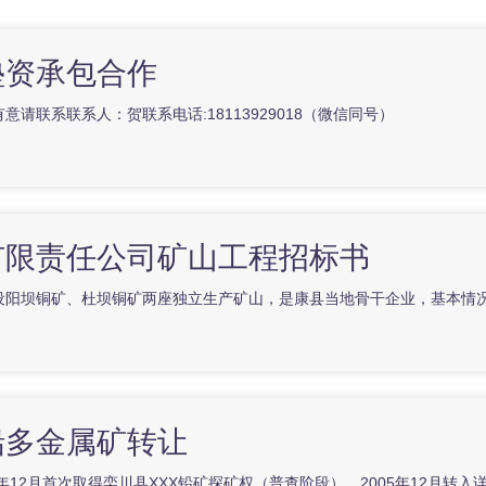
垫资承包合作
请联系联系人：贺联系电话:18113929018（微信同号）
有限责任公司矿山工程招标书
设阳坝铜矿、杜坝铜矿两座独立生产矿山，是康县当地骨干企业，基本情
铅多金属矿转让
年12月首次取得栾川县XXX铅矿探矿权（普查阶段），2005年12月转