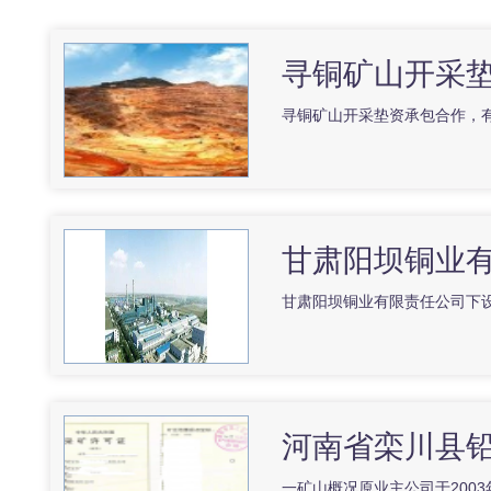
寻铜矿山开采
寻铜矿山开采垫资承包合作，有意
甘肃阳坝铜业
甘肃阳坝铜业有限责任公司下
河南省栾川县
一矿山概况原业主公司于2003