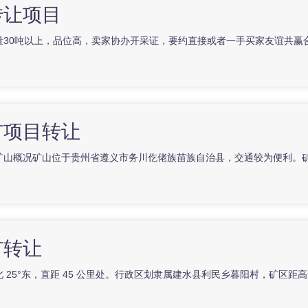
转让项目
量30吨以上，品位高，卖家协办开采证，要约直接或者一手买家友谊共赢
矿项目转让
矿山概况矿山位于贵州省遵义市务川仡佬族苗族自治县，交通较为便利。
矿转让
25°东，直距 45 公里处。行政区划隶属建水县利民乡暮阳村，矿区距高