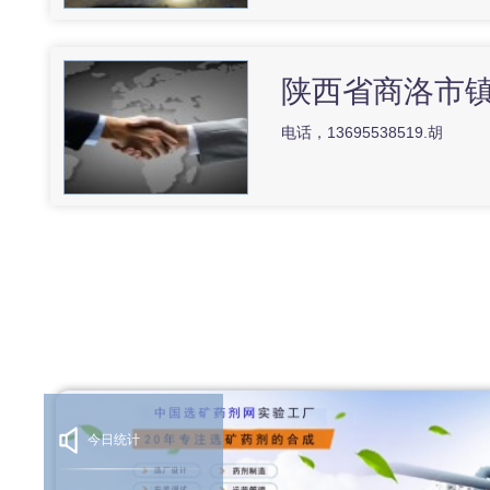
陕西省商洛市
电话，13695538519.胡
今日统计