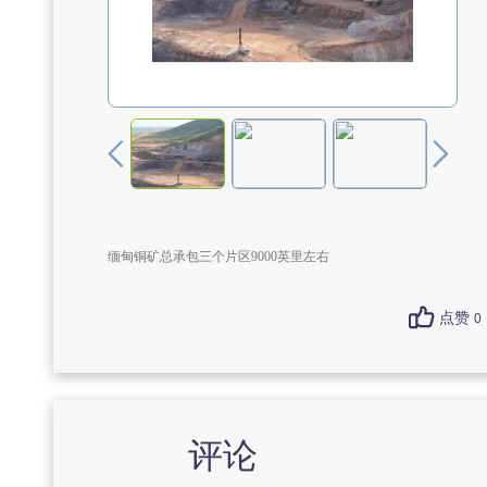
缅甸铜矿总承包三个片区9000英里左右
点赞
0
评论