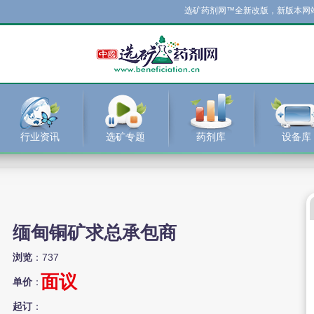
选矿药剂网™全新改版，新版本网站现已
行业资讯
选矿专题
药剂库
设备库
缅甸铜矿求总承包商
浏览
：737
面议
单价
：
起订
：