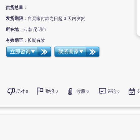
供货总量
：
发货期限
：自买家付款之日起
3
天内发货
所在地
：云南 昆明市
有效期至
：长期有效
反对
举报
收藏
评论
0
0
0
0