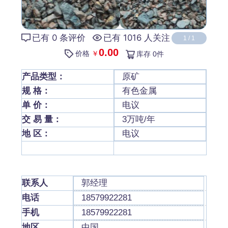
已有 0 条评价
已有 1016 人关注
1
/
1
0.00
价格
￥
库存
0
件
产品类型：
原矿
规 格：
有色金属
单 价：
电议
交 易 量：
3万吨/年
地 区：
电议
联系人
郭经理
电话
18579922281
手机
18579922281
地区
中国