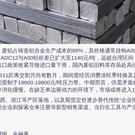
废铝占铸造铝合金生产成本的89%，其价格通常挂钩A0
ADC12与A00铝价差已扩大至1140元/吨，远超合理
出口政策收紧导致进口量下滑，国内废铝旧料库存虽处高
511距离交割月尚有数月，期间需经历消费淡旺季转换
制于19600-19800元/吨压力带。中期而言，供需
化缓慢。在缺乏单边驱动力的环境下，市场或将进入1920
江西、浙江等产区落地，以及期货定价逐步替代传统“企业
型企业则探索仓单注册等新型销售渠道。当衍生工具与产
属报、金融界