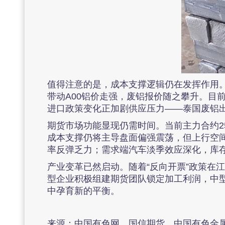
值得注意的是，成本支撑逻辑仍在发挥作用。
带动A00铝价走强，废铝报价随之攀升。目前
进口政策变化正加剧供应压力——泰国废铝
期货市场功能显现仍需时间。当前主力合约2
成本支撑仍将主导盘面偏强震荡，但上行空间受
率反弹乏力；需求端汽车淡季效应深化，库存消
产业变革已然启动。随着“反向开票”政策在
型企业积极组建期货团队锁定加工利润，中
中孕育新的平衡。
来源：中国有色网、国信期货、中国有色金