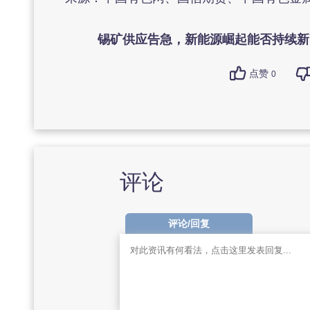
锡矿供应告急，新能源崛起能否持续新
点赞
0
评论
评论/回复