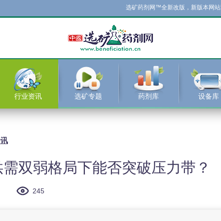
选矿药剂网™全新改版，新版本网站现已正式
行业资讯
选矿专题
药剂库
设备库
资讯
供需双弱格局下能否突破压力带？
245