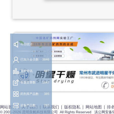
今日统计
已加入会员数
3846
新闻资讯
687
专题文章数
1647
药剂库产品数
385
设备产品数
265
网站首页
|
关于我们
|
联系我们
|
版权隐私
|
网站地图
|
排
© 2001-2026 昆明良帆科技有限公司 All Rights Reserved 滇公网安备5