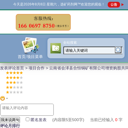
今天是
2026年8月8日 星期六，选矿药剂网™欢迎您的观临！
全站搜索
...
首页/项目菜单
发表评论
首页
>
项目合作
>
云南省会泽县合恒铜矿有限公司增资购股共
匿名发表
(内容限5至500字) 当前已经输入
0
评论月排行