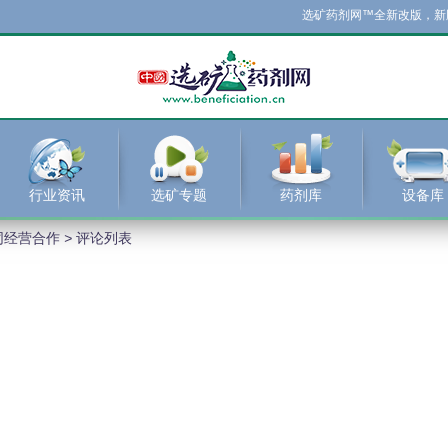
选矿药剂网™全新改版，新版
行业资讯
选矿专题
药剂库
设备库
同经营合作
>
评论列表
字