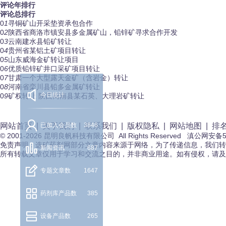
评论年排行
评论总排行
0
1
寻铜矿山开采垫资承包合作
0
2
陕西省商洛市镇安县多金属矿山，铅锌矿寻求合作开发
0
3
云南建水县铅矿转让
0
4
贵州省某铝土矿项目转让
0
5
山东威海金矿转让项目
0
6
优质铅锌矿井口采矿项目转让
0
7
甘肃一个大型露天金矿（含岩金）转让
0
8
河南省栾川县铅多金属矿转让
今日统计
0
9
矿权转让 陕西商南县某石英、大理岩矿转让
网站首页
|
已加入会员数
关于我们
|
3846
联系我们
|
版权隐私
|
网站地图
|
排
© 2001-2026 昆明良帆科技有限公司 All Rights Reserved 滇公网安备5
免责声明：选矿药剂网部分文章内容来源于网络，为了传递信息，我们转
新闻资讯
687
所有转载文章仅用于学习和交流之目的，并非商业用途。如有侵权，请及
专题文章数
1647
药剂库产品数
385
设备产品数
265